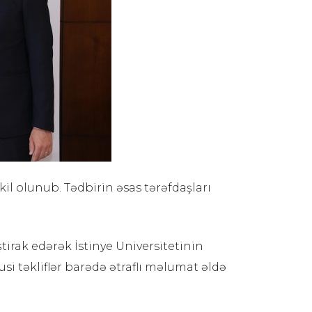
kil olunub. Tədbirin əsas tərəfdaşları
ştirak edərək İstinye Universitetinin
i təkliflər barədə ətraflı məlumat əldə