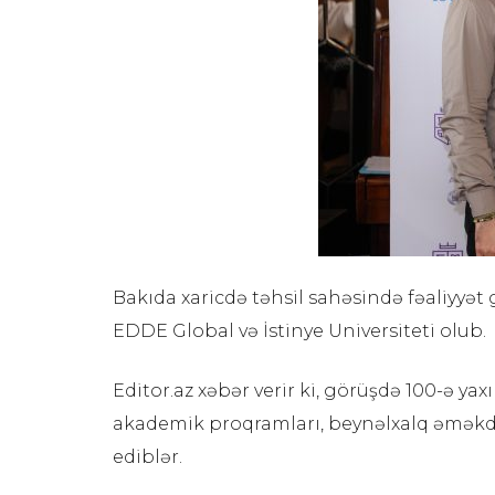
Bakıda xaricdə təhsil sahəsində fəaliyyət g
EDDE Global və İstinye Universiteti olub.
Editor.az xəbər verir ki, görüşdə 100-ə yax
akademik proqramları, beynəlxalq əməkdaş
ediblər.