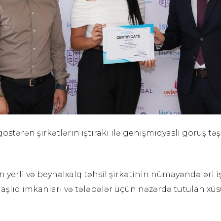
östərən şirkətlərin iştirakı ilə genişmiqyaslı görüş təş
ın yerli və beynəlxalq təhsil şirkətinin nümayəndələri i
lıq imkanları və tələbələr üçün nəzərdə tutulan xüsus