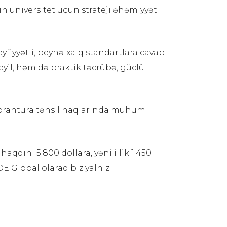
ın universitet üçün strateji əhəmiyyət
yfiyyətli, beynəlxalq standartlara cavab
deyil, həm də praktik təcrübə, güclü
ktorantura təhsil haqlarında mühüm
qqını 5.800 dollara, yəni illik 1.450
DE Global olaraq biz yalnız