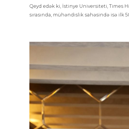
Qeyd edək ki, İstinye Universiteti, Times 
sırasında, mühəndislik sahəsində isə ilk 50