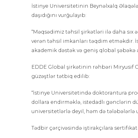
İstinye Universitetinin Beynəlxalq Əlaqəl
daşıdığını vurğulayıb:
“Məqsədimiz təhsil şirkətləri ilə daha sı
verən təhsil imkanları təqdim etməkdir. İs
akademik dəstək və geniş qlobal şəbəkə əl
EDDE Global şirkətinin rəhbəri Miryusif 
güzəştlər tətbiq edilib:
“İstinye Universitetində doktorantura proq
dollara endirməklə, istedadlı gənclərin dü
universitetlərlə deyil, həm də tələbələrl
Tədbir çərçivəsində iştirakçılara sertifik