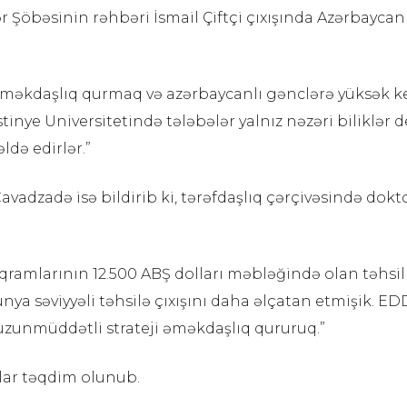
ər Şöbəsinin rəhbəri İsmail Çiftçi çıxışında Azərbaycan
x əməkdaşlıq qurmaq və azərbaycanlı gənclərə yüksək ke
tinye Universitetində tələbələr yalnız nəzəri biliklər 
də edirlər.”
Cavadzadə isə bildirib ki, tərəfdaşlıq çərçivəsində do
ramlarının 12.500 ABŞ dolları məbləğində olan təhsil ha
nya səviyyəli təhsilə çıxışını daha əlçatan etmişik. ED
ə uzunmüddətli strateji əməkdaşlıq qururuq.”
atlar təqdim olunub.