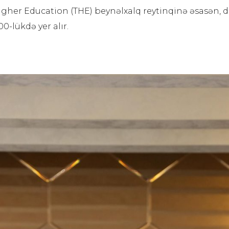
Higher Education (THE) beynəlxalq reytinqinə əsasən, dü
0-lükdə yer alır.