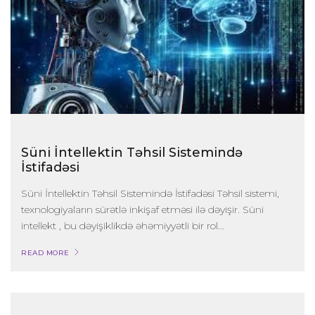
Süni İntellektin Təhsil Sistemində
İstifadəsi
Süni İntellektin Təhsil Sistemində İstifadəsi Təhsil sistemi,
texnologiyaların sürətlə inkişaf etməsi ilə dəyişir. Süni
intellekt , bu dəyişiklikdə əhəmiyyətli bir rol...
READ MORE