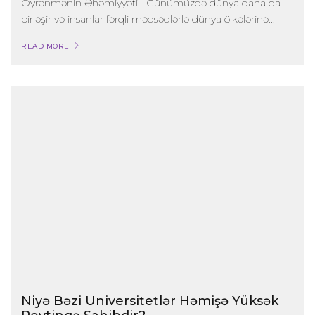
Öyrənmənin Əhəmiyyəti Günümüzdə dünya daha da
birləşir və insanlar fərqli məqsədlərlə dünya ölkələrinə...
READ MORE
Niyə Bəzi Universitetlər Həmişə Yüksək