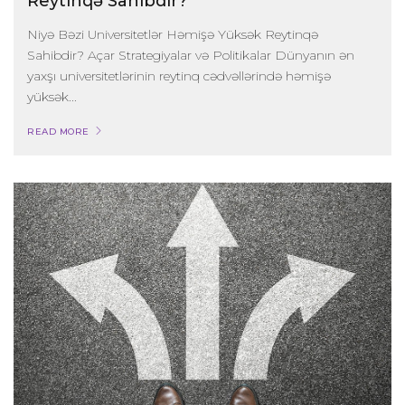
Reytinqə Sahibdir?
Niyə Bəzi Universitetlər Həmişə Yüksək Reytinqə
Sahibdir? Açar Strategiyalar və Politikalar Dünyanın ən
yaxşı universitetlərinin reytinq cədvəllərində həmişə
yüksək...
READ MORE