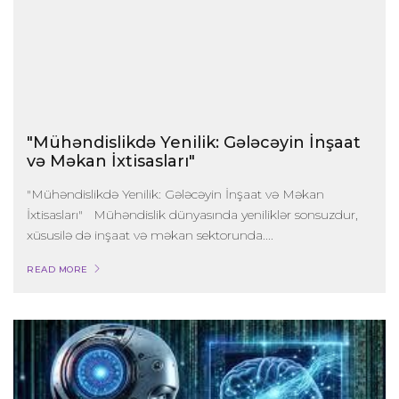
"Mühəndislikdə Yenilik: Gələcəyin İnşaat
və Məkan İxtisasları"
"Mühəndislikdə Yenilik: Gələcəyin İnşaat və Məkan
İxtisasları" Mühəndislik dünyasında yeniliklər sonsuzdur,
xüsusilə də inşaat və məkan sektorunda....
READ MORE