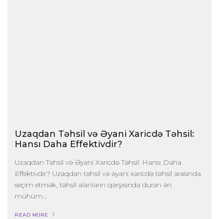
Uzaqdan Təhsil və Əyani Xaricdə Təhsil:
Hansı Daha Effektivdir?
Uzaqdan Təhsil və Əyani Xaricdə Təhsil: Hansı Daha
Effektivdir? Uzaqdan təhsil və əyani xaricdə təhsil arasında
seçim etmək, təhsil alanların qarşısında duran ən
mühüm...
READ MORE