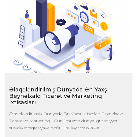
Əlaqələndirilmiş Dünyada Ən Yaxşı
Beynəlxalq Ticarət və Marketinq
İxtisasları
Əlaqələndirilmiş Dünyada Ən Yaxşı İxtisaslar: Beynəlxalq
Ticarət və Marketinq Günümüzdə dünya iqtisadiyyatı
sürətlə inteqrasiyaya doğru irəliləyir və ölkələr...