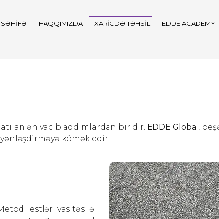
 SƏHIFƏ
HAQQIMIZDA
XARICDƏ TƏHSIL
EDDE ACADEMY
 atılan ən vacib addımlardan biridir.
EDDE Global
, pe
əyyənləşdirməyə kömək edir.
tod Testləri vasitəsilə