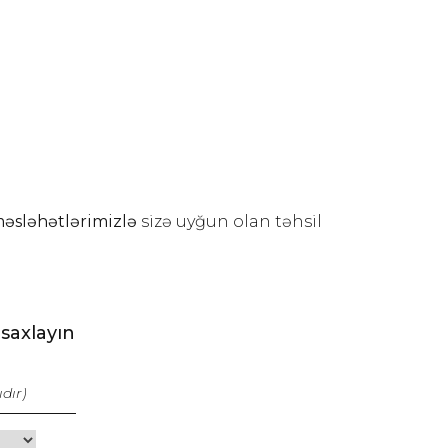
məsləhətlərimizlə
sizə uyğun olan təhsil
saxlayın