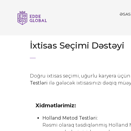
ƏSAS
İxtisas Seçimi Dəstəyi
Doğru ixtisas seçimi, uğurlu karyera üçün
Testləri
ilə gələcək ixtisasınızı dəqiq mü
Xidmətlərimiz:
Holland Metod Testləri:
Rəsmi olaraq təsdiqlənmiş Holland Me