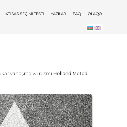
İXTISAS SEÇIMI TESTI
YAZILAR
FAQ
ƏLAQƏ
şəkar yanaşma və rəsmi
Holland Metod