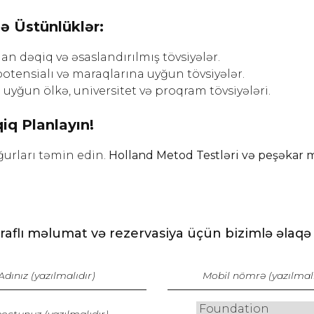
ə Üstünlüklər:
an dəqiq və əsaslandırılmış tövsiyələr.
otensialı və maraqlarına uyğun tövsiyələr.
 uyğun ölkə, universitet və proqram tövsiyələri.
iq Planlayın!
ğurları təmin edin.
Holland Metod Testləri və peşəkar 
raflı məlumat və rezervasiya üçün bizimlə əlaqə 