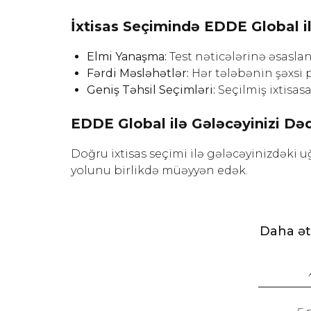
İxtisas Seçimində EDDE Global il
Elmi Yanaşma:
Test nəticələrinə əsaslan
Fərdi Məsləhətlər:
Hər tələbənin şəxsi p
Geniş Təhsil Seçimləri:
Seçilmiş ixtisasa
EDDE Global ilə Gələcəyinizi Dəq
Doğru ixtisas seçimi ilə gələcəyinizdəki u
yolunu birlikdə müəyyən edək.
Daha ət