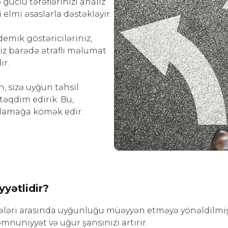
 güclü tərəflərinizi analiz
i elmi əsaslarla dəstəkləyir.
emik göstəriciləriniz,
iz barədə ətraflı məlumat
ir.
, sizə uyğun təhsil
təqdim edirik. Bu,
anlamağa kömək edir.
yətlidir?
ələri arasında uyğunluğu müəyyən etməyə yönəldilmiş
mnuniyyət və uğur şansınızı artırır.