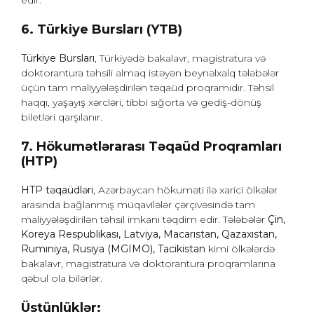
edir.
6. Türkiye Bursları (YTB)
Türkiye Bursları
, Türkiyədə bakalavr, magistratura və
doktorantura təhsili almaq istəyən beynəlxalq tələbələr
üçün tam maliyyələşdirilən təqaüd proqramıdır. Təhsil
haqqı, yaşayış xərcləri, tibbi sığorta və gediş-dönüş
biletləri qarşılanır.
7.
Hökumətlərarası Təqaüd Proqramları
(HTP)
HTP təqaüdləri
, Azərbaycan hökuməti ilə xarici ölkələr
arasında bağlanmış müqavilələr çərçivəsində tam
maliyyələşdirilən təhsil imkanı təqdim edir. Tələbələr
Çin,
Koreya Respublikası, Latviya, Macarıstan, Qazaxıstan,
Rumıniya, Rusiya (MGIMO), Tacikistan
kimi ölkələrdə
bakalavr, magistratura və doktorantura proqramlarına
qəbul ola bilərlər.
Üstünlüklər: