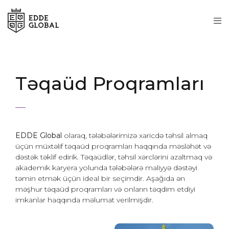
Təqaüd Proqramları
EDDE Global
olaraq, tələbələrimizə xaricdə təhsil almaq
üçün müxtəlif təqaüd proqramları haqqında məsləhət və
dəstək təklif edirik. Təqaüdlər, təhsil xərclərini azaltmaq və
akademik karyera yolunda tələbələrə maliyyə dəstəyi
təmin etmək üçün ideal bir seçimdir. Aşağıda ən
məşhur təqaüd proqramları və onların təqdim etdiyi
imkanlar haqqında məlumat verilmişdir.