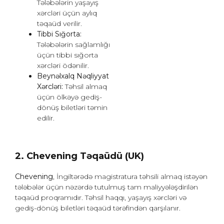
Tələbələrin yaşayış
xərcləri üçün aylıq
təqaüd verilir.
Tibbi Sığorta:
Tələbələrin sağlamlığı
üçün tibbi sığorta
xərcləri ödənilir.
Beynəlxalq Nəqliyyat
Xərcləri:
Təhsil almaq
üçün ölkəyə gediş-
dönüş biletləri təmin
edilir.
2. Chevening Təqaüdü (UK)
Chevening
, İngiltərədə magistratura təhsili almaq istəyən
tələbələr üçün nəzərdə tutulmuş tam maliyyələşdirilən
təqaüd proqramıdır. Təhsil haqqı, yaşayış xərcləri və
gediş-dönüş biletləri təqaüd tərəfindən qarşılanır.