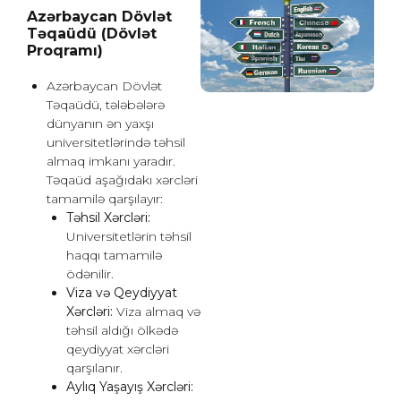
Azərbaycan Dövlət
Təqaüdü (Dövlət
Proqramı)
Azərbaycan Dövlət
Təqaüdü, tələbələrə
dünyanın ən yaxşı
universitetlərində təhsil
almaq imkanı yaradır.
Təqaüd aşağıdakı xərcləri
tamamilə qarşılayır:
Təhsil Xərcləri:
Universitetlərin təhsil
haqqı tamamilə
ödənilir.
Viza və Qeydiyyat
Xərcləri:
Viza almaq və
təhsil aldığı ölkədə
qeydiyyat xərcləri
qarşılanır.
Aylıq Yaşayış Xərcləri: