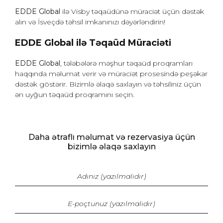
EDDE Global
ilə Visby təqaüdünə müraciət üçün dəstək
alın və İsveçdə təhsil imkanınızı dəyərləndirin!
EDDE Global ilə Təqaüd Müraciəti
EDDE Global
, tələbələrə məşhur təqaüd proqramları
haqqında məlumat verir və müraciət prosesində peşəkar
dəstək göstərir. Bizimlə əlaqə saxlayın və təhsiliniz üçün
ən uyğun təqaüd proqramını seçin.
Daha ətraflı məlumat və rezervasiya üçün
bizimlə əlaqə saxlayın