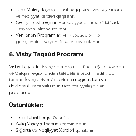
Tam Maliyyələşmə:
Təhsil haqqı, viza, yaşayış, sığorta
və nəqliyyat xərcləri qarşılanır.
Geniş Təhsil Seçimi:
Hər səviyyədə müxtəlif ixtisaslar
üzrə təhsil almaq imkanı.
Yenilənən Proqramlar:
HTP təqaüdləri hər il
genişləndirilir və yeni ölkələr əlavə olunur.
8. Visby Təqaüd Proqramı
Visby Təqaüdü
, İsveç hökuməti tərəfindən Şərqi Avropa
və Qafqaz regionundan tələbələrə təqdim edilir. Bu
təqaüd İsveç universitetlərində
magistratura və
doktorantura
təhsili üçün tam maliyyələşdirilən
proqramdır.
Üstünlüklər:
Tam Təhsil Haqqı
ödənilir.
Aylıq Yaşayış Təqaüdü
təmin edilir.
Sığorta və Nəqliyyat Xərcləri
qarşılanır.