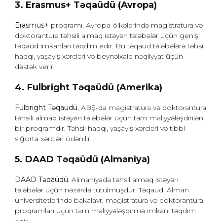
3. Erasmus+ Təqaüdü (Avropa)
Erasmus+
proqramı, Avropa ölkələrində magistratura və
doktorantura təhsili almaq istəyən tələbələr üçün geniş
təqaüd imkanları təqdim edir. Bu təqaüd tələbələrə təhsil
haqqı, yaşayış xərcləri və beynəlxalq nəqliyyat üçün
dəstək verir.
4. Fulbright Təqaüdü (Amerika)
Fulbright Təqaüdü
, ABŞ-da magistratura və doktorantura
təhsili almaq istəyən tələbələr üçün tam maliyyələşdirilən
bir proqramdır. Təhsil haqqı, yaşayış xərcləri və tibbi
sığorta xərcləri ödənilir.
5. DAAD Təqaüdü (Almaniya)
DAAD Təqaüdü
, Almaniyada təhsil almaq istəyən
tələbələr üçün nəzərdə tutulmuşdur. Təqaüd, Alman
universitetlərində bakalavr, magistratura və doktorantura
proqramları üçün tam maliyyələşdirmə imkanı təqdim