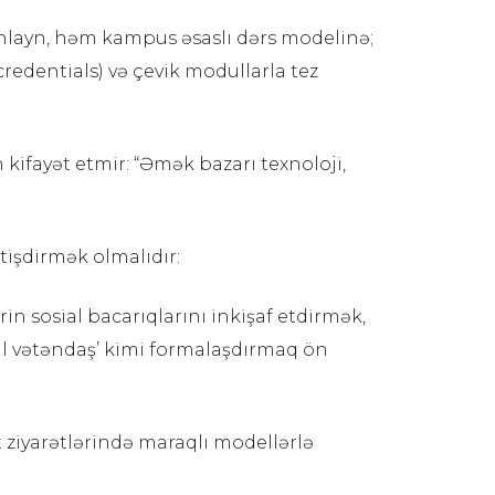
 onlayn, həm kampus əsaslı dərs modelinə;
redentials) və çevik modullarla tez
 kifayət etmir: “Əmək bazarı texnoloji,
tişdirmək olmalıdır:
in sosial bacarıqlarını inkişaf etdirmək,
obal vətəndaş’ kimi formalaşdırmaq ön
et ziyarətlərində maraqlı modellərlə