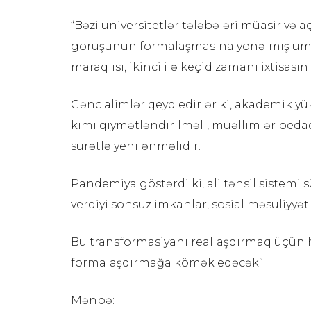
“Bəzi universitetlər tələbələri müasir və aç
görüşünün formalaşmasına yönəlmiş ümumi
maraqlısı, ikinci ilə keçid zamanı ixtisas
Gənc alimlər qeyd edirlər ki, akademik yüks
kimi qiymətləndirilməli, müəllimlər peda
sürətlə yenilənməlidir.
Pandemiya göstərdi ki, ali təhsil sistemi 
verdiyi sonsuz imkanlar, sosial məsuliyyət
Bu transformasiyanı reallaşdırmaq üçün hə
formalaşdırmağa kömək edəcək”.
Mənbə: