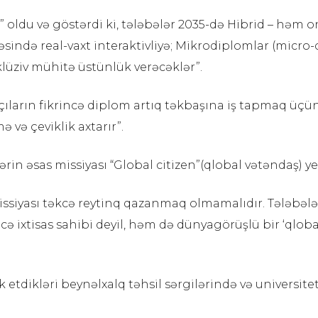
” oldu və göstərdi ki, tələbələr 2035-də Hibrid – həm
ində real-vaxt interaktivliyə; Mikrodiplomlar (micro-c
nklüziv mühitə üstünlük verəcəklər”.
tçıların fikrincə diplom artıq təkbaşına iş tapmaq üçün
ə və çeviklik axtarır”.
rin əsas missiyası “Global citizen”(qlobal vətəndaş) ye
issiyası təkcə reytinq qazanmaq olmamalıdır. Tələbələr
dəcə ixtisas sahibi deyil, həm də dünyagörüşlü bir ‘ql
k etdikləri beynəlxalq təhsil sərgilərində və universit