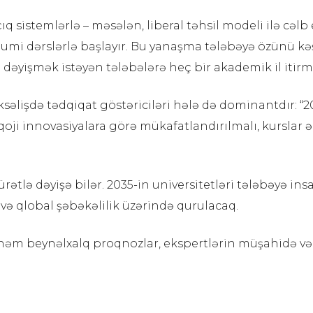
ıq sistemlərlə – məsələn, liberal təhsil modeli ilə cəlb e
 dərslərlə başlayır. Bu yanaşma tələbəyə özünü kəşf
ını dəyişmək istəyən tələbələrə heç bir akademik il iti
əlişdə tədqiqat göstəriciləri hələ də dominantdır: “2035
qoji innovasiyalara görə mükafatlandırılmalı, kursla
sürətlə dəyişə bilər. 2035-in universitetləri tələbəyə 
 və qlobal şəbəkəlilik üzərində qurulacaq.
m beynəlxalq proqnozlar, ekspertlərin müşahidə və töv