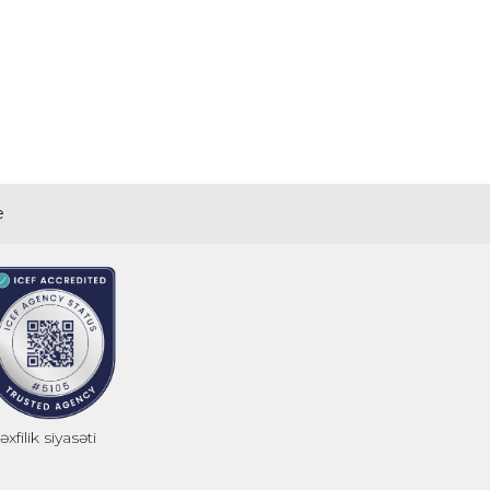
e
xfilik siyasəti