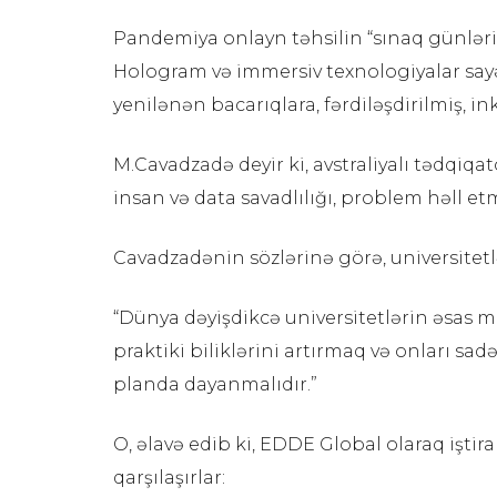
Pandemiya onlayn təhsilin “sınaq günləri
Hologram və immersiv texnologiyalar sayəs
yenilənən bacarıqlara, fərdiləşdirilmiş, i
M.Cavadzadə deyir ki, avstraliyalı tədqiqa
insan və data savadlılığı, problem həll etm
Cavadzadənin sözlərinə görə, universitetlə
“Dünya dəyişdikcə universitetlərin əsas m
praktiki biliklərini artırmaq və onları sa
planda dayanmalıdır.”
O, əlavə edib ki, EDDE Global olaraq iştira
qarşılaşırlar: