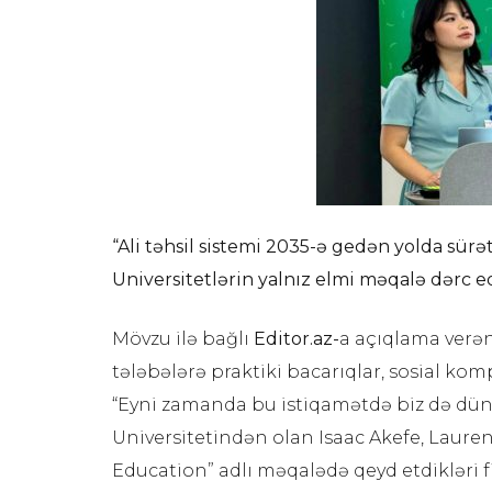
“Ali təhsil sistemi 2035-ə gedən yolda sürət
Universitetlərin yalnız elmi məqalə dərc 
Mövzu ilə bağlı
Editor.az-
a açıqlama verən
tələbələrə praktiki bacarıqlar, sosial k
“Eyni zamanda bu istiqamətdə biz də dünya
Universitetindən olan Isaac Akefe, Lauren
Education” adlı məqalədə qeyd etdikləri fi