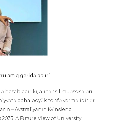
ü artıq geridə qalır”
hesab edir ki, ali təhsil müəssisələri
iyyətə daha böyük töhfə verməlidirlər:
arın – Avstraliyanın Kvinslend
2035: A Future View of University