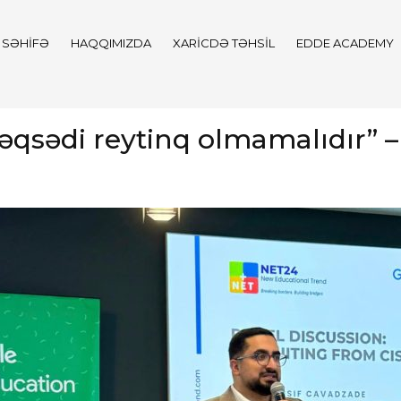
 SƏHIFƏ
HAQQIMIZDA
XARICDƏ TƏHSIL
EDDE ACADEMY
məqsədi reytinq olmamalıdır” 