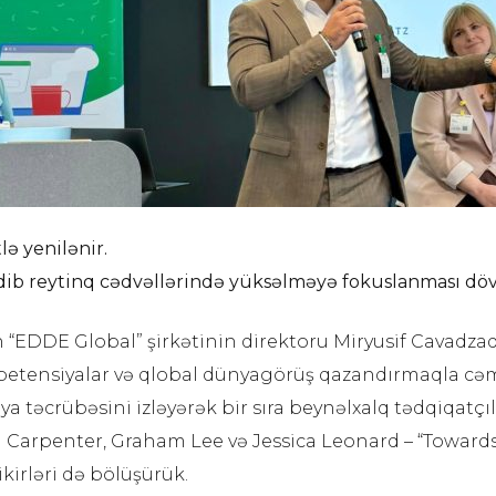
lə yenilənir.
edib reytinq cədvəllərində yüksəlməyə fokuslanması dövr
 “EDDE Global” şirkətinin direktoru Miryusif Cavadzadə 
ompetensiyalar və qlobal dünyagörüş qazandırmaqla cəm
 təcrübəsini izləyərək bir sıra beynəlxalq tədqiqatçıl
 Carpenter, Graham Lee və Jessica Leonard – “Towards 
kirləri də bölüşürük.