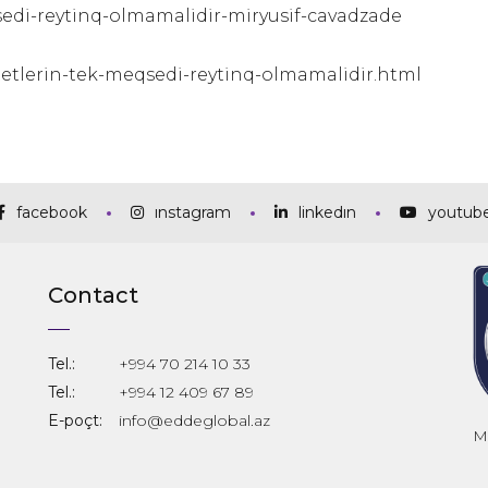
qsedi-reytinq-olmamalidir-miryusif-cavadzade
tetlerin-tek-meqsedi-reytinq-olmamalidir.html
facebook
instagram
linkedin
youtub
Contact
Tel.:
+994 70 214 10 33
Tel.:
+994 12 409 67 89
E-poçt:
info@eddeglobal.az
Mə