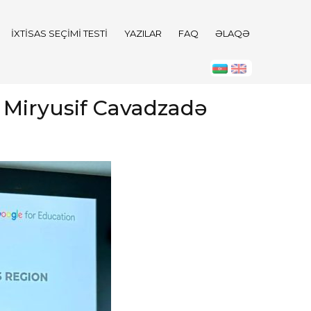
İXTISAS SEÇIMI TESTI
YAZILAR
FAQ
ƏLAQƏ
– Miryusif Cavadzadə