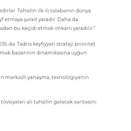
dirlər. Təhsilin ilk ili tələbənin dünya
 etməyə şərait yaradır. Daha da
rmədən bu keçidi etmək imkanı yaradılır.”
-də: Tədris keyfiyyəti strateji prioritet
r əmək bazarının dinamikasına uyğun
insan mərkəzli yanaşma, texnologiyanın
siyələri ali təhsilin gələcək xəritəsini