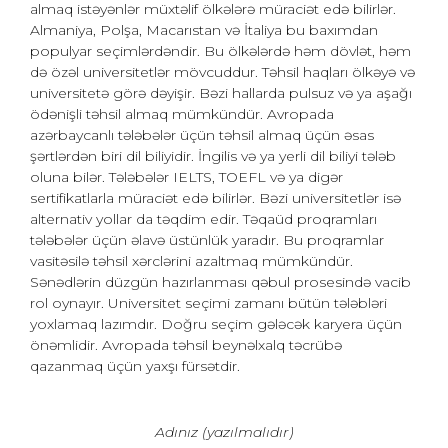
almaq istəyənlər müxtəlif ölkələrə müraciət edə bilirlər.
Almaniya, Polşa, Macarıstan və İtaliya bu baxımdan
populyar seçimlərdəndir. Bu ölkələrdə həm dövlət, həm
də özəl universitetlər mövcuddur. Təhsil haqları ölkəyə və
universitetə görə dəyişir. Bəzi hallarda pulsuz və ya aşağı
ödənişli təhsil almaq mümkündür. Avropada
azərbaycanlı tələbələr üçün təhsil almaq üçün əsas
şərtlərdən biri dil biliyidir. İngilis və ya yerli dil biliyi tələb
oluna bilər. Tələbələr IELTS, TOEFL və ya digər
sertifikatlarla müraciət edə bilirlər. Bəzi universitetlər isə
alternativ yollar da təqdim edir. Təqaüd proqramları
tələbələr üçün əlavə üstünlük yaradır. Bu proqramlar
vasitəsilə təhsil xərclərini azaltmaq mümkündür.
Sənədlərin düzgün hazırlanması qəbul prosesində vacib
rol oynayır. Universitet seçimi zamanı bütün tələbləri
yoxlamaq lazımdır. Doğru seçim gələcək karyera üçün
önəmlidir. Avropada təhsil beynəlxalq təcrübə
qazanmaq üçün yaxşı fürsətdir.