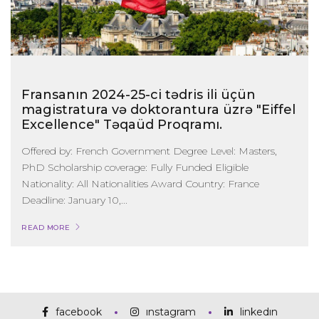
Fransanın 2024-25-ci tədris ili üçün
magistratura və doktorantura üzrə "Eiffel
Excellence" Təqaüd Proqramı.
Offered by: French Government Degree Level: Masters,
PhD Scholarship coverage: Fully Funded Eligible
Nationality: All Nationalities Award Country: France
Deadline: January 10,...
READ MORE
facebook
instagram
linkedin