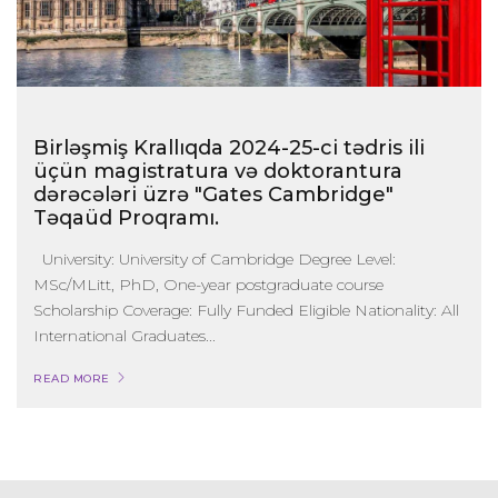
Birləşmiş Krallıqda 2024-25-ci tədris ili
üçün magistratura və doktorantura
dərəcələri üzrə "Gates Cambridge"
Təqaüd Proqramı.
University: University of Cambridge Degree Level:
MSc/MLitt, PhD, One-year postgraduate course
Scholarship Coverage: Fully Funded Eligible Nationality: All
International Graduates...
READ MORE